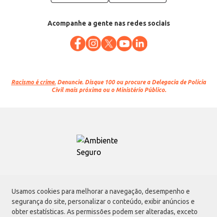
Acompanhe a gente nas redes sociais
Racismo é crime.
Denuncie. Disque 100 ou procure a Delegacia de Polícia
Civil mais próxima ou o Ministério Público.
Atacadão S.A.
Usamos cookies para melhorar a navegação, desempenho e
Avenida Morvan Dias de Figueiredo, 6169, Vila Maria, São Paulo - SP | CEP
segurança do site, personalizar o conteúdo, exibir anúncios e
02170-901 | CNPJ: 75.315.333/0001-09
obter estatísticas. As permissões podem ser alteradas, exceto