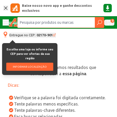
Baixe nosso novo app e ganhe descontos
exclusivos
0
Entregue no CEP:
02170-901
Escolha uma loja ou informe seu
CEP para ver ofertas da sua
região
oops, não encontramos resultados que
INFORMAR LOCALIZAÇÃO
correspondam a
essa página
.
Dicas:
Verifique se a palavra foi digitada corretamente.
Tente palavras menos específicas.
Tente palavras-chave diferentes.
Faça buscas relacionadas.