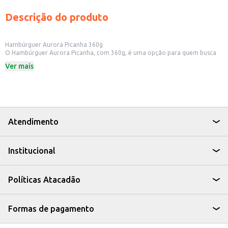
Descrição do produto
Hambúrguer Aurora Picanha 360g
O Hambúrguer Aurora Picanha, com 360g, é uma opção para quem busca
praticidade e sabor. Ideal para preparar refeições rápidas e saborosas, este
Ver mais
hambúrguer é uma escolha para diversos momentos, seja em casa ou em
estabelecimentos comerciais.
Dicas de Uso:
Perfeito para churrascos e lanches.
Uma opção para refeições rápidas e saborosas.
Ideal para lanchonetes e restaurantes que buscam um produto de
qualidade.
Atendimento
O Hambúrguer Aurora Picanha oferece uma alternativa para quem busca
praticidade sem abrir mão do sabor, sendo uma opção versátil para o seu
negócio ou para o consumo em casa.
Institucional
Políticas Atacadão
Formas de pagamento