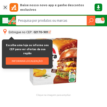
Baixe nosso novo app e ganhe descontos
exclusivos
0
Entregue no CEP:
02170-901
Escolha uma loja ou informe seu
CEP para ver ofertas da sua
região
INFORMAR LOCALIZAÇÃO
Clique na imagem para ampliar.