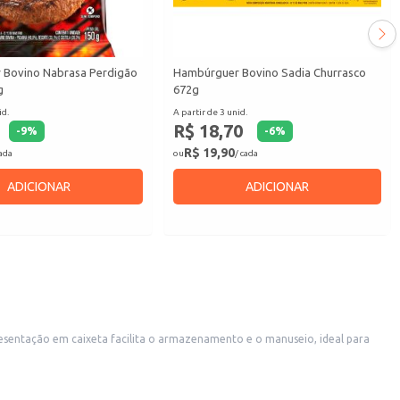
 Bovino Nabrasa Perdigão
Hambúrguer Bovino Sadia Churrasco
g
672g
id.
A partir de 3 unid.
R$ 18,70
-
9
%
-
6
%
R$ 19,90
cada
ou
/ cada
ADICIONAR
ADICIONAR
esentação em caixeta facilita o armazenamento e o manuseio, ideal para