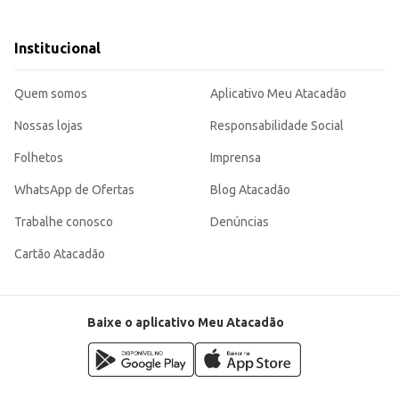
Institucional
enu maior.
o melhor resultado.
ndividual, garante agilidade no preparo e um custo-benefício interessante par
Quem somos
Aplicativo Meu Atacadão
Nossas lojas
Responsabilidade Social
Folhetos
Imprensa
WhatsApp de Ofertas
Blog Atacadão
Trabalhe conosco
Denúncias
Cartão Atacadão
Baixe o aplicativo Meu Atacadão