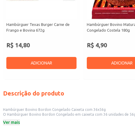
Hambúrguer Texas Burger Carne de
Hambúrguer Bovino Matur
Frango e Bovina 672g
Congelado Costela 180g
R$ 14,80
R$ 4,90
ADICIONAR
ADICIONAR
Descrição do produto
Hambúrguer Bovino Bordon Congelado Caixeta com 36x56g
O Hambúrguer Bovino Bordon Congelado em caixeta com 36 unidades de 56g ca
restaurantes, lanchonetes, bares e outros negócios do ramo alimentício. Cad
Ver mais
Embalagem: Caixeta com 36 unidades.
Peso unitário: 56g.
Tipo de carne: Bovina.