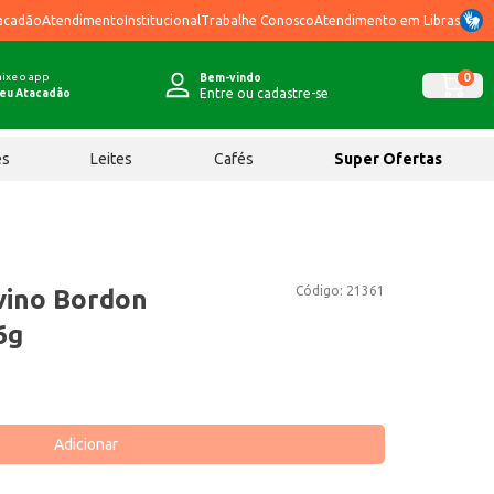
acadão
Atendimento
Institucional
Trabalhe Conosco
Atendimento em Libras
ixe o app
0
Bem-vindo
Entre ou cadastre-se
eu Atacadão
ês
Leites
Cafés
Super Ofertas
Código:
21361
ino Bordon
6g
Adicionar