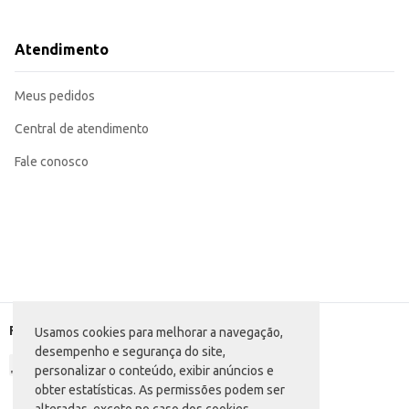
Congelado.
Dicas de Uso:
Ideal para preparo rápido em lanchonetes e restaurantes.
Atendimento
Pode ser utilizado em sanduíches, pratos individuais ou como parte de um m
Recomendamos seguir as instruções de preparo na embalagem para garantir 
A praticidade do Hambúrguer Bovino Bordon Congelado, aliado à sua porção i
Meus pedidos
otimização do espaço de armazenamento.
Central de atendimento
Fale conosco
Formas de pagamento
Usamos cookies para melhorar a navegação,
desempenho e segurança do site,
personalizar o conteúdo, exibir anúncios e
obter estatísticas. As permissões podem ser