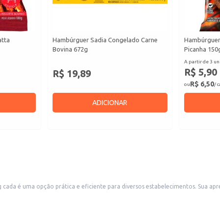
atta
Hambúrguer Sadia Congelado Carne
Hambúrguer
Bovina 672g
Picanha 150
A partir de 3 un
R$ 5,90
R$ 19,89
R$ 6,50
ou
/ 
ADICIONAR
da é uma opção prática e eficiente para diversos estabelecimentos. Sua apr
a hambúrguer possui 56g, um tamanho ideal para porções individuais.