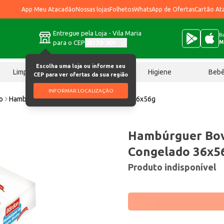
App Meu Atacadão
Nossas lojas
Folhetos
WhatsApp de Ofertas
Cartão At
Entregue pela Loja - Vila Maria
Ba
para o CEP
02170-901
M
Escolha uma loja ou informe seu
Limpeza
Chocolates
Higiene
Beb
CEP para ver ofertas da sua região
INFORMAR LOCALIZAÇÃO
o
Hambúrguer Bovino Bordon Congelado 36x56g
Hambúrguer Bov
Congelado 36x5
Produto indisponível