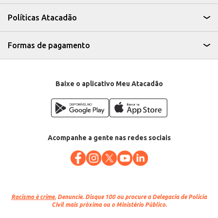
Perfeito para lanchonetes e bares que desejam oferecer hambúrgueres de
alta qualidade aos seus clientes.
Políticas Atacadão
A escolha do Hambúrguer Bovino Fraldinha Resfriado garante um produto
de qualidade, facilitando a operação e contribuindo para a satisfação dos
seus clientes, seja em um restaurante, lanchonete ou evento. Sua compra
em atacado proporciona economia e praticidade para o seu negócio.
Formas de pagamento
Marca: Atacadão S/A
Departamento: Frios e congelados
Categoria: Hambúrguer bovino
EAN: 93638
Baixe o aplicativo Meu Atacadão
Acompanhe a gente nas redes sociais
Racismo é crime.
Denuncie. Disque 100 ou procure a Delegacia de Polícia
Civil mais próxima ou o Ministério Público.