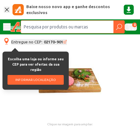
Baixe nosso novo app e ganhe descontos
exclusivos
0
Entregue no CEP:
02170-901
Escolha uma loja ou informe seu
CEP para ver ofertas da sua
região
INFORMAR LOCALIZAÇÃO
Clique na imagem para ampliar.