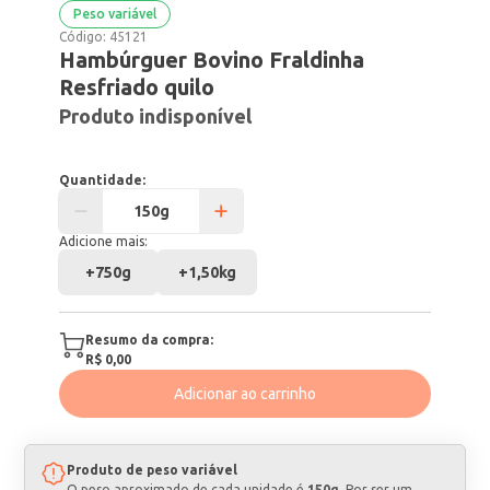
Peso variável
Código:
45121
Hambúrguer Bovino Fraldinha
Resfriado quilo
Produto indisponível
Quantidade:
Adicione mais:
+
750g
+
1,50kg
Resumo da compra:
R$ 0,00
Adicionar ao carrinho
Produto de peso variável
O peso aproximado de cada unidade é
150g
. Por ser um