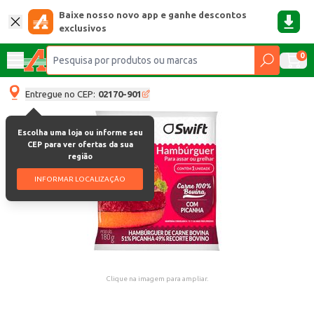
Baixe nosso novo app e ganhe descontos
exclusivos
0
Entregue no CEP:
02170-901
Escolha uma loja ou informe seu
CEP para ver ofertas da sua
região
INFORMAR LOCALIZAÇÃO
Clique na imagem para ampliar.