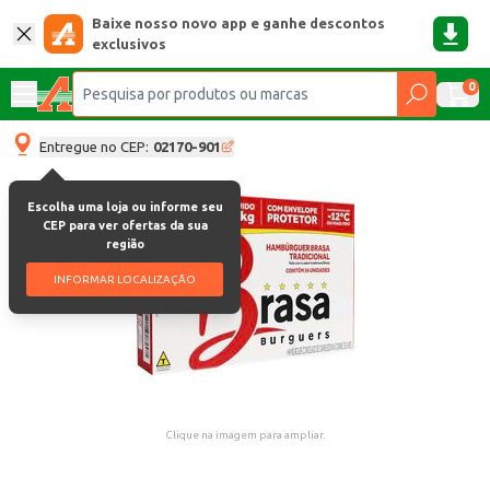
Baixe nosso novo app e ganhe descontos
exclusivos
0
Entregue no CEP:
02170-901
Escolha uma loja ou informe seu
CEP para ver ofertas da sua
região
INFORMAR LOCALIZAÇÃO
Clique na imagem para ampliar.