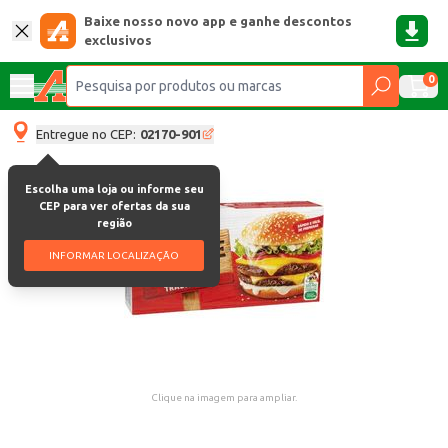
Baixe nosso novo app e ganhe descontos
exclusivos
0
Entregue no CEP:
02170-901
Escolha uma loja ou informe seu
CEP para ver ofertas da sua
região
INFORMAR LOCALIZAÇÃO
Clique na imagem para ampliar.