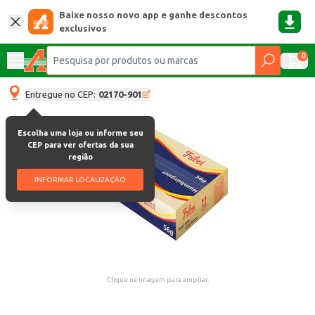
Baixe nosso novo app e ganhe descontos
exclusivos
0
Entregue no CEP:
02170-901
Escolha uma loja ou informe seu
CEP para ver ofertas da sua
região
INFORMAR LOCALIZAÇÃO
Clique na imagem para ampliar.