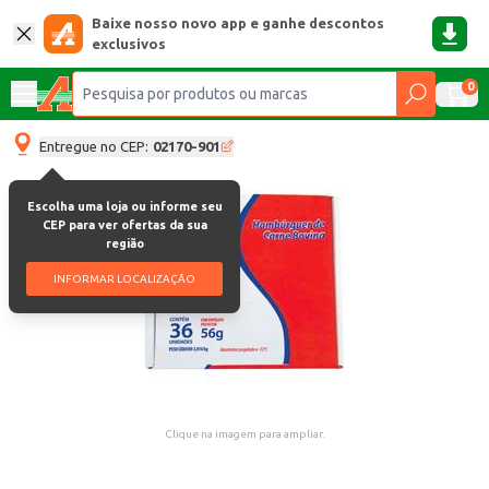
Baixe nosso novo app e ganhe descontos
exclusivos
0
Entregue no CEP:
02170-901
Escolha uma loja ou informe seu
CEP para ver ofertas da sua
região
INFORMAR LOCALIZAÇÃO
Clique na imagem para ampliar.