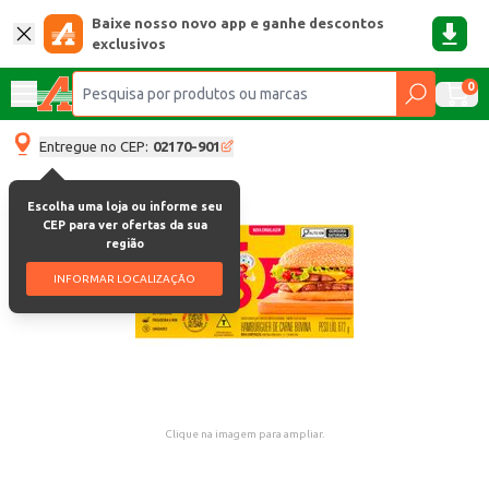
Baixe nosso novo app e ganhe descontos
exclusivos
0
Entregue no CEP:
02170-901
Escolha uma loja ou informe seu
CEP para ver ofertas da sua
região
INFORMAR LOCALIZAÇÃO
Clique na imagem para ampliar.