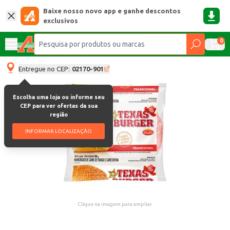
Baixe nosso novo app e ganhe descontos
exclusivos
0
Entregue no CEP:
02170-901
Escolha uma loja ou informe seu
CEP para ver ofertas da sua
região
INFORMAR LOCALIZAÇÃO
Clique na imagem para ampliar.