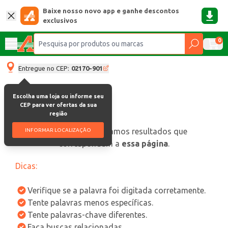
Baixe nosso novo app e ganhe descontos
exclusivos
0
Entregue no CEP:
02170-901
Escolha uma loja ou informe seu
CEP para ver ofertas da sua
região
oops, não encontramos resultados que
INFORMAR LOCALIZAÇÃO
correspondam a
essa página
.
Dicas:
Verifique se a palavra foi digitada corretamente.
Tente palavras menos específicas.
Tente palavras-chave diferentes.
Faça buscas relacionadas.