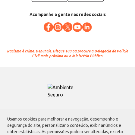
Acompanhe a gente nas redes sociais
Racismo é crime.
Denuncie. Disque 100 ou procure a Delegacia de Polícia
Civil mais próxima ou o Ministério Público.
Atacadão S.A.
Usamos cookies para melhorar a navegação, desempenho e
Avenida Morvan Dias de Figueiredo, 6169, Vila Maria, São Paulo - SP | CEP
segurança do site, personalizar o conteúdo, exibir anúncios e
02170-901 | CNPJ: 75.315.333/0001-09
obter estatísticas. As permissões podem ser alteradas, exceto