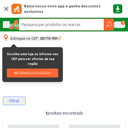
Baixe nosso novo app e ganhe descontos
exclusivos
0
Entregue no CEP:
02170-901
Escolha uma loja ou informe seu
Herdade do Esporão
CEP para ver ofertas da sua
região
Herdade Do Esporão
INFORMAR LOCALIZAÇÃO
Filtrar
1
produto encontrado