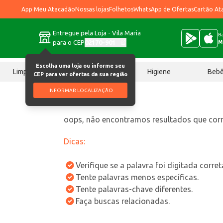
App Meu Atacadão
Nossas lojas
Folhetos
WhatsApp de Ofertas
Cartão At
Entregue pela Loja - Vila Maria
Ba
para o CEP
02170-901
M
Escolha uma loja ou informe seu
Limpeza
Chocolates
Higiene
Beb
CEP para ver ofertas da sua região
INFORMAR LOCALIZAÇÃO
oops, não encontramos resultados que co
Dicas:
Verifique se a palavra foi digitada corre
Tente palavras menos específicas.
Tente palavras-chave diferentes.
Faça buscas relacionadas.