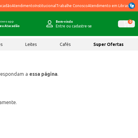
acadão
Atendimento
Institucional
Trabalhe Conosco
Atendimento em Libras
ixe o app
0
Bem-vindo
Entre ou cadastre-se
eu Atacadão
ês
Leites
Cafés
Super Ofertas
rrespondam a
essa página
.
tamente.