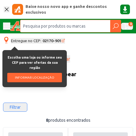
Baixe nosso novo app e ganhe descontos
exclusivos
0
Entregue no CEP:
02170-901
Escolha uma loja ou informe seu
Creme e espuma de barbear
CEP para ver ofertas da sua
região
Creme E Espuma De Barbear
INFORMAR LOCALIZAÇÃO
Filtrar
8
produtos encontrados