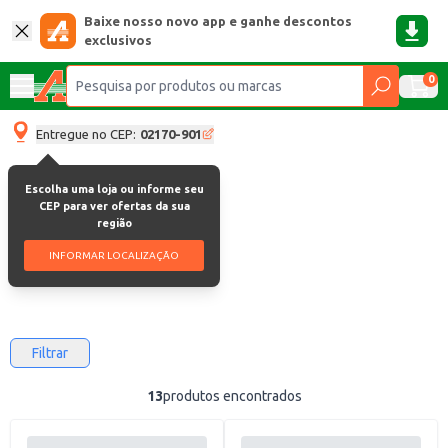
Baixe nosso novo app e ganhe descontos
exclusivos
0
Entregue no CEP:
02170-901
Escolha uma loja ou informe seu
Roupa íntima
CEP para ver ofertas da sua
região
Roupa Íntima
INFORMAR LOCALIZAÇÃO
Filtrar
13
produtos encontrados