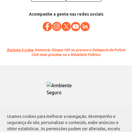
Acompanhe a gente nas redes sociais
Racismo é crime.
Denuncie. Disque 100 ou procure a Delegacia de Polícia
Civil mais próxima ou o Ministério Público.
Atacadão S.A.
Usamos cookies para melhorar a navegação, desempenho e
Avenida Morvan Dias de Figueiredo, 6169, Vila Maria, São Paulo - SP | CEP
segurança do site, personalizar o conteúdo, exibir anúncios e
02170-901 | CNPJ: 75.315.333/0001-09
obter estatísticas. As permissões podem ser alteradas, exceto