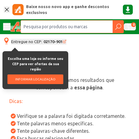
Baixe nosso novo app e ganhe descontos
exclusivos
0
Entregue no CEP:
02170-901
Escolha uma loja ou informe seu
CEP para ver ofertas da sua
região
oops, não encontramos resultados que
INFORMAR LOCALIZAÇÃO
correspondam a
essa página
.
Dicas:
Verifique se a palavra foi digitada corretamente.
Tente palavras menos específicas.
Tente palavras-chave diferentes.
Faça buscas relacionadas.