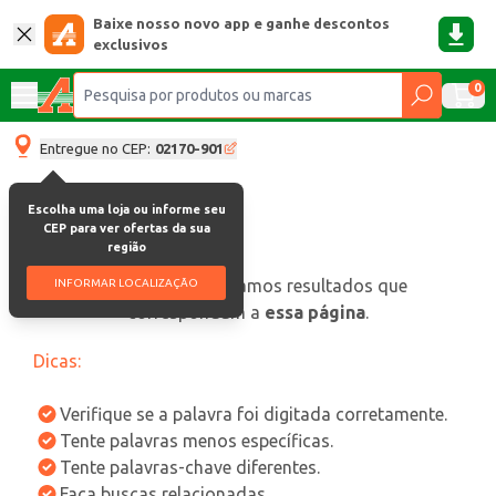
Baixe nosso novo app e ganhe descontos
exclusivos
0
Entregue no CEP:
02170-901
Escolha uma loja ou informe seu
CEP para ver ofertas da sua
região
oops, não encontramos resultados que
INFORMAR LOCALIZAÇÃO
correspondam a
essa página
.
Dicas:
Verifique se a palavra foi digitada corretamente.
Tente palavras menos específicas.
Tente palavras-chave diferentes.
Faça buscas relacionadas.