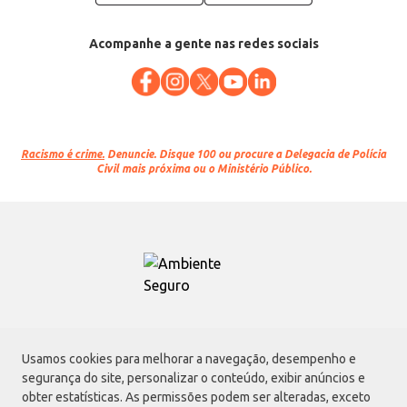
Acompanhe a gente nas redes sociais
Racismo é crime.
Denuncie. Disque 100 ou procure a Delegacia de Polícia
Civil mais próxima ou o Ministério Público.
Atacadão S.A.
Usamos cookies para melhorar a navegação, desempenho e
Avenida Morvan Dias de Figueiredo, 6169, Vila Maria, São Paulo - SP | CEP
segurança do site, personalizar o conteúdo, exibir anúncios e
02170-901 | CNPJ: 75.315.333/0001-09
obter estatísticas. As permissões podem ser alteradas, exceto