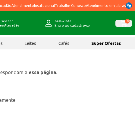
acadão
Atendimento
Institucional
Trabalhe Conosco
Atendimento em Libras
ixe o app
0
Bem-vindo
Entre ou cadastre-se
eu Atacadão
ês
Leites
Cafés
Super Ofertas
rrespondam a
essa página
.
tamente.