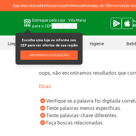
App Meu Atacadão
Nossas lojas
Folhetos
WhatsApp de Ofertas
Cartão At
Entregue pela Loja - Vila Maria
Ba
para o CEP
02170-901
M
Escolha uma loja ou informe seu
Limpeza
Chocolates
Higiene
Beb
CEP para ver ofertas da sua região
INFORMAR LOCALIZAÇÃO
oops, não encontramos resultados que co
Dicas:
Verifique se a palavra foi digitada corre
Tente palavras menos específicas.
Tente palavras-chave diferentes.
Faça buscas relacionadas.