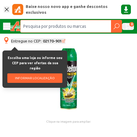
Baixe nosso novo app e ganhe descontos
exclusivos
0
Entregue no CEP:
02170-901
Escolha uma loja ou informe seu
CEP para ver ofertas da sua
região
INFORMAR LOCALIZAÇÃO
Clique na imagem para ampliar.