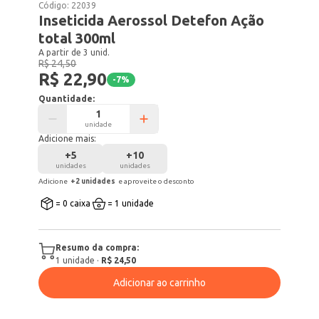
Código:
22039
Inseticida Aerossol Detefon Ação
total 300ml
A partir de 3 unid.
R$ 24,50
R$ 22,90
-
7
%
Quantidade:
unidade
Adicione mais:
+
5
+
10
unidades
unidades
Adicione
+
2
unidade
s
e aproveite o desconto
= 0 caixa
= 1 unidade
Resumo da compra:
1
unidade
·
R$ 24,50
Adicionar ao carrinho