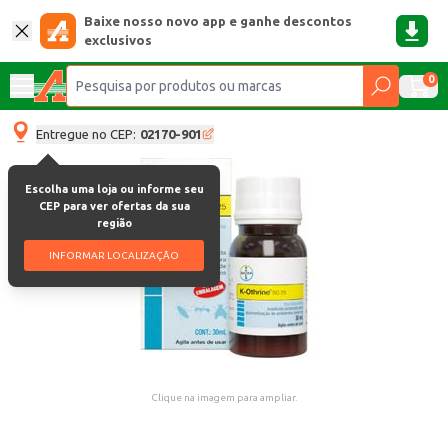
Baixe nosso novo app e ganhe descontos
exclusivos
0
Entregue no CEP:
02170-901
Escolha uma loja ou informe seu
CEP para ver ofertas da sua
região
INFORMAR LOCALIZAÇÃO
Clique na imagem para ampliar.