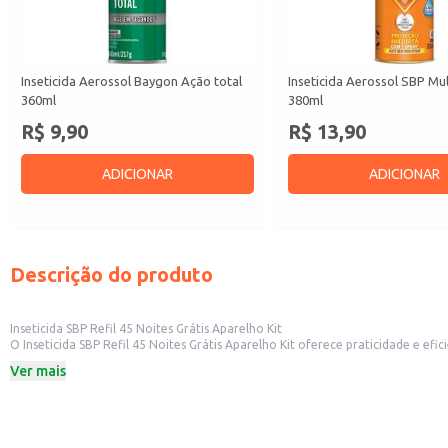
Inseticida Aerossol Baygon Ação total
Inseticida Aerossol SBP Mul
360ml
380ml
R$ 9,90
R$ 13,90
ADICIONAR
ADICIONAR
Descrição do produto
Inseticida SBP Refil 45 Noites Grátis Aparelho Kit
O Inseticida SBP Refil 45 Noites Grátis Aparelho Kit oferece praticidade e eficiência no combate a insetos. Este kit inclui um aparelho e um refil com duração de 45 
outros insetos voadores. Ideal para residências, escritórios e estabelecimentos comerciais que buscam uma solução eficaz e duradoura para o controle de pragas. A facilidade de reposição do refil garante economia e conveniência a
Ver mais
longo prazo. A solução é indicada para uso em ambientes internos.
Dicas de Uso:
Para uso residencial: Posicione o aparelho em locais estratégicos, longe do a
Para uso em estabelecimentos comerciais: Utilize o aparelho em áreas de cir
Para reposição do refil: Siga as instruções presentes na embalagem do refil