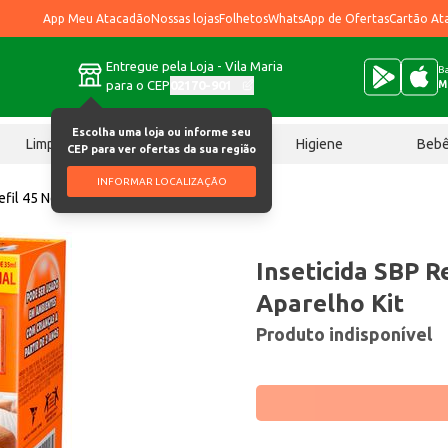
App Meu Atacadão
Nossas lojas
Folhetos
WhatsApp de Ofertas
Cartão At
Entregue pela Loja - Vila Maria
Ba
para o CEP
02170-901
M
Escolha uma loja ou informe seu
Limpeza
Chocolates
Higiene
Beb
CEP para ver ofertas da sua região
INFORMAR LOCALIZAÇÃO
efil 45 Noites Grátis Aparelho Kit
Inseticida SBP Re
Aparelho Kit
Produto indisponível