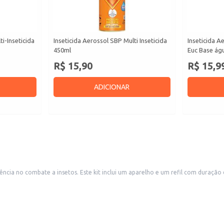
ti-Inseticida
Inseticida Aerossol SBP Multi Inseticida
Inseticida A
450ml
Euc Base ág
R$ 15,90
R$ 15,9
ADICIONAR
noites, proporcionando proteção prolongada contra mosquitos e
lcance de crianças e animais domésticos, seguindo as instruções do fabricante.
culação de pessoas, respeitando as normas de segurança e higiene.
 para garantir a correta instalação e o funcionamento adequado do aparelho.