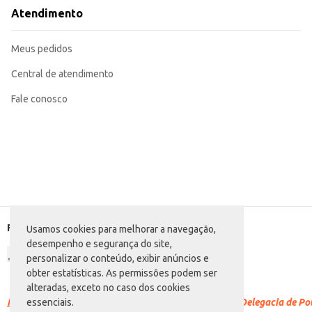
O Inseticida SBP Refil 45 Noites Grátis Aparelho Kit representa uma solução e
Atendimento
estabelecimentos comerciais. Sua praticidade e duração pro
Marca: SBP
Departamento: Limpeza
Meus pedidos
Categoria: Inseticida
EAN: 53428922
Central de atendimento
Fale conosco
Formas de pagamento
Usamos cookies para melhorar a navegação,
desempenho e segurança do site,
personalizar o conteúdo, exibir anúncios e
obter estatísticas. As permissões podem ser
alteradas, exceto no caso dos cookies
Racismo é crime.
Denuncie. Disque 100 ou procure a Delegacia de Polí
essenciais.