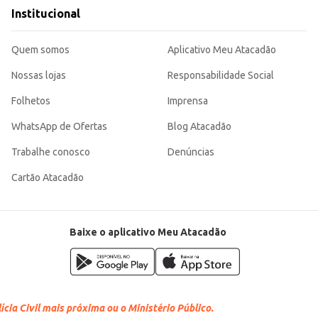
ficiente e econômica para o controle de insetos, atendendo às necessidades de d
Institucional
longada o tornam uma opção vantajosa para a proteção contra insetos.
Quem somos
Aplicativo Meu Atacadão
Nossas lojas
Responsabilidade Social
Folhetos
Imprensa
WhatsApp de Ofertas
Blog Atacadão
Trabalhe conosco
Denúncias
Cartão Atacadão
Baixe o aplicativo Meu Atacadão
cia Civil mais próxima ou o Ministério Público.