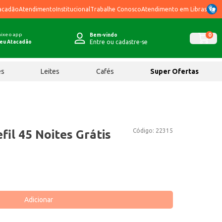
acadão
Atendimento
Institucional
Trabalhe Conosco
Atendimento em Libras
ixe o app
0
Bem-vindo
Entre ou cadastre-se
eu Atacadão
ês
Leites
Cafés
Super Ofertas
Código:
22315
fil 45 Noites Grátis
Adicionar