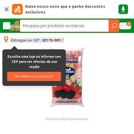
Baixe nosso novo app e ganhe descontos
exclusivos
0
Entregue no CEP:
02170-901
Escolha uma loja ou informe seu
CEP para ver ofertas da sua
região
INFORMAR LOCALIZAÇÃO
Clique na imagem para ampliar.