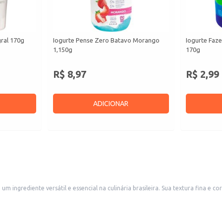
gral 170g
Iogurte Pense Zero Batavo Morango
Iogurte Faze
1,150g
170g
R$ 8,97
R$ 2,99
ADICIONAR
 ingrediente versátil e essencial na culinária brasileira. Sua textura fina e 
eitas, tanto em ambientes domésticos quanto em estabelecimentos comerciais.
versos pratos.