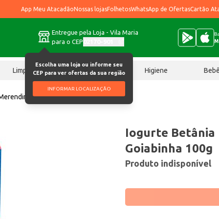
App Meu Atacadão
Nossas lojas
Folhetos
WhatsApp de Ofertas
Cartão At
Entregue pela Loja - Vila Maria
Ba
para o CEP
02170-901
M
Escolha uma loja ou informe seu
Limpeza
Chocolates
Higiene
Beb
CEP para ver ofertas da sua região
INFORMAR LOCALIZAÇÃO
 Merendinha Goiabinha 100g
Iogurte Betânia
Goiabinha 100g
Produto indisponível