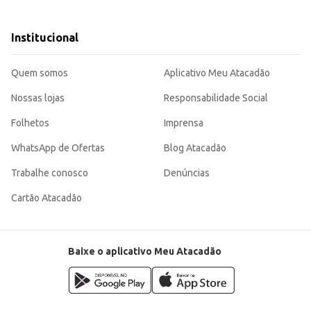
nciada.
rocante.
Institucional
sa para quem busca qualidade e versatilidade na cozinha. Ideal para quem busc
Quem somos
Aplicativo Meu Atacadão
Nossas lojas
Responsabilidade Social
Folhetos
Imprensa
WhatsApp de Ofertas
Blog Atacadão
Trabalhe conosco
Denúncias
Cartão Atacadão
Baixe o aplicativo Meu Atacadão