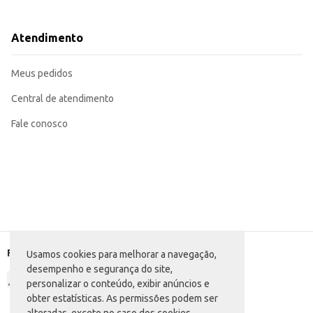
Adicione em receitas de bolos, tortas e biscoitos para dar uma textura difere
Sirva como acompanhamento de feijoadas, caldos e ensopados.
Pode ser utilizada para empanar alimentos, proporcionando uma casquinha c
Atendimento
A Farinha de Mandioca Pai D'égua Branca Fina é uma escolha prática e saboro
Meus pedidos
Central de atendimento
Fale conosco
Formas de pagamento
Usamos cookies para melhorar a navegação,
desempenho e segurança do site,
personalizar o conteúdo, exibir anúncios e
obter estatísticas. As permissões podem ser