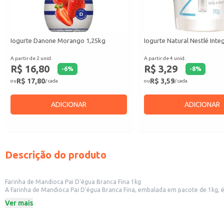
Iogurte Danone Morango 1,25kg
Iogurte Natural Nestlé Inte
A partir de 2 unid.
A partir de 4 unid.
R$ 16,80
R$ 3,29
-
6
%
-
8
%
R$ 17,80
R$ 3,59
ou
/ cada
ou
/ cada
ADICIONAR
ADICIONAR
Descrição do produto
Farinha de Mandioca Pai D'égua Branca Fina 1kg
A Farinha de Mandioca Pai D'égua Branca Fina, embalada em pacote de 1kg, é um
consistência aos seus pratos.
Ver mais
A farinha de mandioca é um produto que pode ser utilizado em diversas rec
Dicas de Uso:
Utilize para preparar a tradicional farofa, acompanhamento perfeito para di