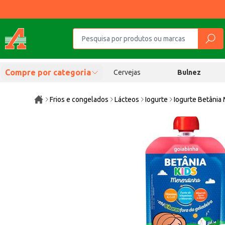
Compre por categoria
Cervejas
Bulnez
Frios e congelados
Lácteos
Iogurte
Iogurte Betânia