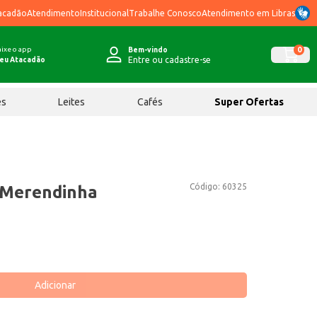
acadão
Atendimento
Institucional
Trabalhe Conosco
Atendimento em Libras
ixe o app
0
Bem-vindo
Entre ou cadastre-se
eu Atacadão
ês
Leites
Cafés
Super Ofertas
Código:
60325
 Merendinha
Adicionar