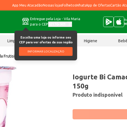
App Meu Atacadão
Nossas lojas
Folhetos
WhatsApp de Ofertas
Cartão At
Entregue pela Loja - Vila Maria
Ba
para o CEP
02170-901
M
Escolha uma loja ou informe seu
Limpeza
Chocolates
Higiene
Beb
CEP para ver ofertas da sua região
INFORMAR LOCALIZAÇÃO
da Frutisis Morango 150g
Iogurte Bi Cama
150g
Produto indisponível