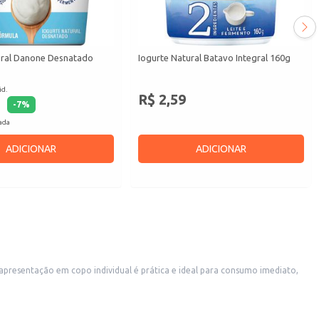
ural Danone Desnatado
Iogurte Natural Batavo Integral 160g
id.
R$ 2,59
-
7
%
cada
ADICIONAR
ADICIONAR