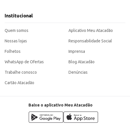
to de refeições.
iogurte de morango, faz do Iogurte Bi Camada Frutisis Morango uma escolha efi
a seus clientes.
Institucional
Quem somos
Aplicativo Meu Atacadão
Nossas lojas
Responsabilidade Social
Folhetos
Imprensa
WhatsApp de Ofertas
Blog Atacadão
Trabalhe conosco
Denúncias
Cartão Atacadão
Baixe o aplicativo Meu Atacadão