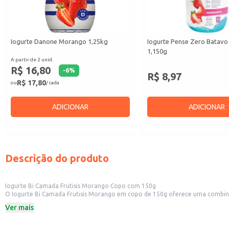
Iogurte Danone Morango 1,25kg
Iogurte Pense Zero Batav
1,150g
A partir de 2 unid.
R$ 16,80
-
6
%
R$ 8,97
R$ 17,80
ou
/ cada
ADICIONAR
ADICIONAR
Descrição do produto
Iogurte Bi Camada Frutisis Morango Copo com 150g
O Iogurte Bi Camada Frutisis Morango em copo de 150g oferece uma combinação saborosa e cremosa de iogurte com 
tornando-o uma opção conveniente para diversas ocasiões.
Ver mais
Dicas de uso:
Ideal para consumo individual como lanche rápido e nutritivo.
Excelente opção para revenda em mercados, padarias, lanchonetes e outros 