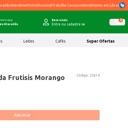
acadão
Atendimento
Institucional
Trabalhe Conosco
Atendimento em Libras
ixe o app
0
Bem-vindo
Entre ou cadastre-se
eu Atacadão
ês
Leites
Cafés
Super Ofertas
Código:
22614
da Frutisis Morango
Adicionar