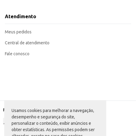
Adequado para inclusão em cestas de café da manhã ou como acompanhamen
A praticidade da embalagem individual, combinada com o sabor agradável do 
estabelecimentos comerciais que buscam opções convenientes e saborosas par
Atendimento
Marca: Isis
Departamento: Frios e congelados
Categoria: Iogurte
Meus pedidos
Conteúdo: 150g
EAN: 7898034920240
Central de atendimento
Fale conosco
Formas de pagamento
Usamos cookies para melhorar a navegação,
desempenho e segurança do site,
personalizar o conteúdo, exibir anúncios e
obter estatísticas. As permissões podem ser