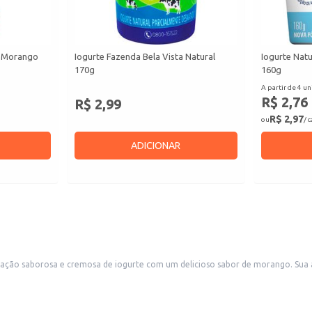
o Morango
Iogurte Fazenda Bela Vista Natural
Iogurte Nat
170g
160g
A partir de 4 un
R$ 2,76
R$ 2,99
R$ 2,97
ou
/ 
ADICIONAR
um delicioso sabor de morango. Sua apresentação em copo individual é prática e ideal para consumo imediato,
estabelecimentos comerciais.