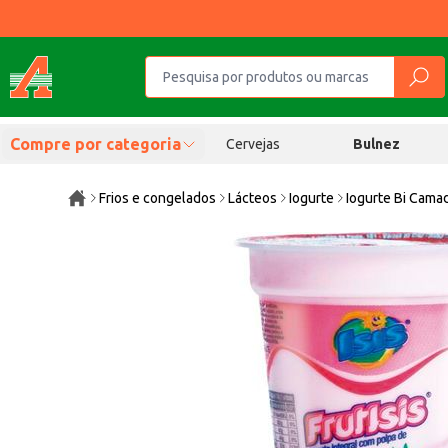
Compre por categoria
Cervejas
Bulnez
Frios e congelados
Lácteos
Iogurte
Iogurte Bi Cama