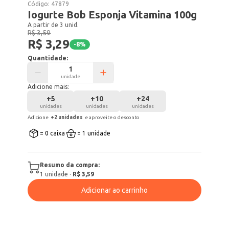
Código:
47879
Iogurte Bob Esponja Vitamina 100g
A partir de 3 unid.
R$ 3,59
R$ 3,29
-
8
%
Quantidade:
unidade
Adicione mais:
+
5
+
10
+
24
unidades
unidades
unidades
Adicione
+
2
unidade
s
e aproveite o desconto
= 0 caixa
= 1 unidade
Resumo da compra:
1
unidade
·
R$ 3,59
Adicionar ao carrinho