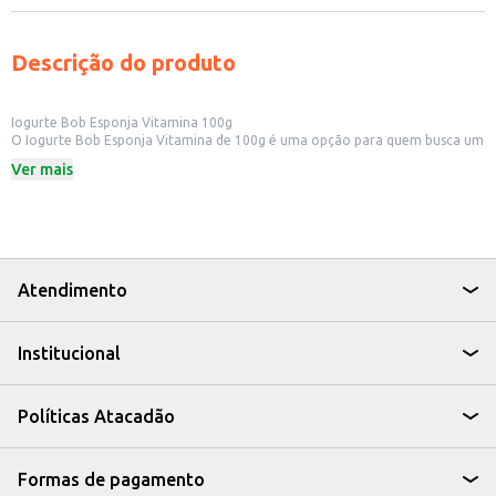
Descrição do produto
Iogurte Bob Esponja Vitamina 100g
O Iogurte Bob Esponja Vitamina de 100g é uma opção para quem busca um
lanche saboroso e nutritivo. Ideal para o consumo individual, este iogurte é
Ver mais
prático para levar e consumir em diversos momentos do dia.
Dicas de Uso:
Perfeito para o lanche das crianças.
Uma opção para incluir no café da manhã.
Pode ser consumido puro ou com adição de frutas e cereais.
O Iogurte Bob Esponja Vitamina é uma escolha que combina sabor e
praticidade, tornando o momento do lanche mais prazeroso e nutritivo.
Atendimento
Institucional
Políticas Atacadão
Formas de pagamento