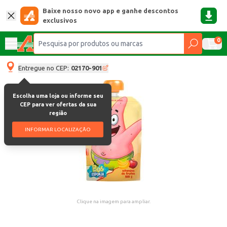
Baixe nosso novo app e ganhe descontos
exclusivos
0
Entregue no CEP:
02170-901
Escolha uma loja ou informe seu
CEP para ver ofertas da sua
região
INFORMAR LOCALIZAÇÃO
Clique na imagem para ampliar.