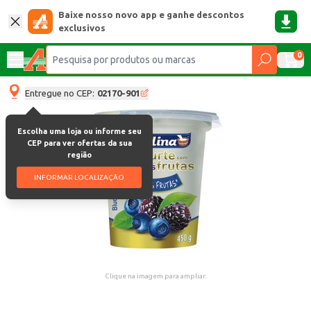
Baixe nosso novo app e ganhe descontos
exclusivos
0
Entregue no CEP:
02170-901
Escolha uma loja ou informe seu
CEP para ver ofertas da sua
região
INFORMAR LOCALIZAÇÃO
Clique na imagem para ampliar.