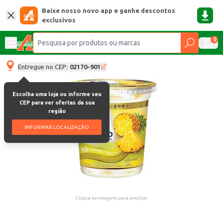
Baixe nosso novo app e ganhe descontos
exclusivos
0
Entregue no CEP:
02170-901
Escolha uma loja ou informe seu
CEP para ver ofertas da sua
região
INFORMAR LOCALIZAÇÃO
Clique na imagem para ampliar.