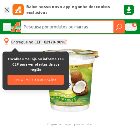
Baixe nosso novo app e ganhe descontos
exclusivos
0
Entregue no CEP:
02170-901
Escolha uma loja ou informe seu
CEP para ver ofertas da sua
região
INFORMAR LOCALIZAÇÃO
Clique na imagem para ampliar.