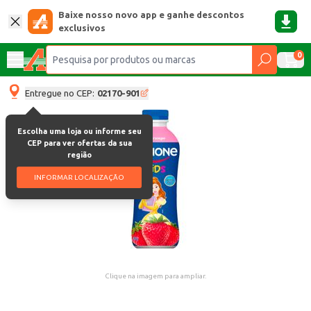
Baixe nosso novo app e ganhe descontos
exclusivos
0
Entregue no CEP:
02170-901
Escolha uma loja ou informe seu
CEP para ver ofertas da sua
região
INFORMAR LOCALIZAÇÃO
Clique na imagem para ampliar.