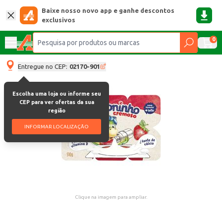
Baixe nosso novo app e ganhe descontos
exclusivos
0
Entregue no CEP:
02170-901
Escolha uma loja ou informe seu
CEP para ver ofertas da sua
região
INFORMAR LOCALIZAÇÃO
Clique na imagem para ampliar.