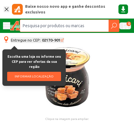
Baixe nosso novo app e ganhe descontos
exclusivos
0
Entregue no CEP:
02170-901
Escolha uma loja ou informe seu
CEP para ver ofertas da sua
região
INFORMAR LOCALIZAÇÃO
Clique na imagem para ampliar.