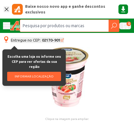
Baixe nosso novo app e ganhe descontos
exclusivos
0
Entregue no CEP:
02170-901
Escolha uma loja ou informe seu
CEP para ver ofertas da sua
região
INFORMAR LOCALIZAÇÃO
Clique na imagem para ampliar.