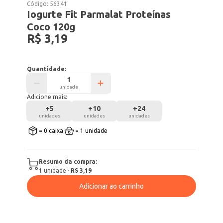
Código:
56341
Iogurte Fit Parmalat Proteínas
Coco 120g
R$ 3,19
Quantidade:
unidade
Adicione mais:
+
5
+
10
+
24
unidades
unidades
unidades
= 0 caixa
= 1 unidade
Resumo da compra:
1
unidade
·
R$ 3,19
Adicionar ao carrinho