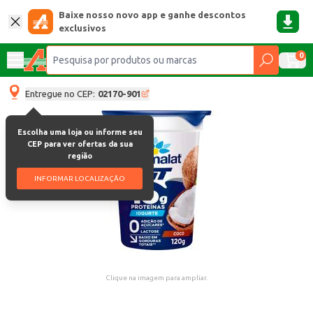
Baixe nosso novo app e ganhe descontos
exclusivos
0
Entregue no CEP:
02170-901
Escolha uma loja ou informe seu
CEP para ver ofertas da sua
região
INFORMAR LOCALIZAÇÃO
Clique na imagem para ampliar.