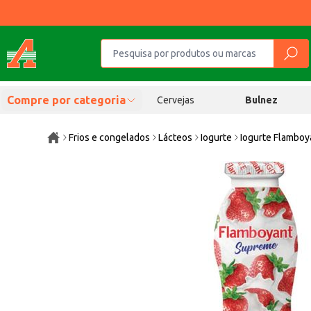
Compre por categoria
Cervejas
Bulnez
Frios e congelados
Lácteos
Iogurte
Iogurte Flambo