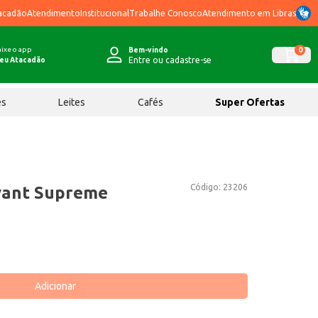
acadão
Atendimento
Institucional
Trabalhe Conosco
Atendimento em Libras
ixe o app
0
Bem-vindo
Entre ou cadastre-se
eu Atacadão
ês
Leites
Cafés
Super Ofertas
Código:
23206
yant Supreme
Adicionar