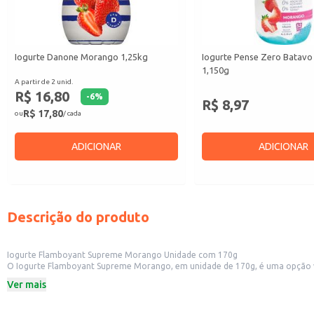
Iogurte Danone Morango 1,25kg
Iogurte Pense Zero Batav
1,150g
A partir de 2 unid.
R$ 16,80
-
6
%
R$ 8,97
R$ 17,80
ou
/ cada
ADICIONAR
ADICIONAR
Descrição do produto
Iogurte Flamboyant Supreme Morango Unidade com 170g
O Iogurte Flamboyant Supreme Morango, em unidade de 170g, é uma opção versátil para diversos contextos. Sua praticidade o torna ideal para revenda em 
consumidores que buscam um produto de qualidade e sabor conhecido. Também é uma boa escolha para estabelecimentos comerciais que oferecem opções de lanches e sobremesas, como padarias e cafeterias. Para uso doméstico, é
Ver mais
uma opção conveniente e saborosa para um lanche rápido ou parte de uma r
Dicas de uso:
Sirva gelado para realçar o sabor do morango.