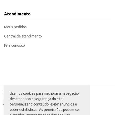
Combine com granola e frutas frescas para um café da manhã nutritivo.
Utilize como base para smoothies e vitaminas, adicionando outros ingredient
Ofereça como acompanhamento de sobremesas em seu estabelecimento com
Atendimento
O Iogurte Flamboyant Supreme Morango apresenta um sabor agradável e textu
para revenda ou consumo pessoal.
Marca: Flamboyant
Meus pedidos
Departamento: Frios e congelados
Categoria: Iogurte
Conteúdo: 170g
Central de atendimento
EAN: 7898061703038
Fale conosco
Formas de pagamento
Usamos cookies para melhorar a navegação,
desempenho e segurança do site,
personalizar o conteúdo, exibir anúncios e
obter estatísticas. As permissões podem ser