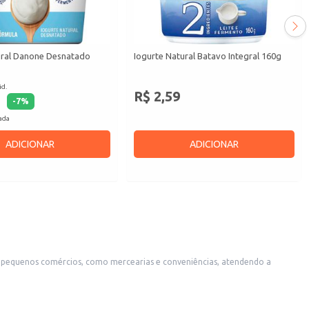
ural Danone Desnatado
Iogurte Natural Batavo Integral 160g
id.
R$ 2,59
-
7
%
cada
ADICIONAR
ADICIONAR