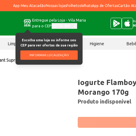
App Meu Atacadão
Nossas lojas
Folhetos
WhatsApp de Ofertas
Cartão At
Entregue pela Loja - Vila Maria
Ba
para o CEP
02170-901
M
Escolha uma loja ou informe seu
Limpeza
Chocolates
Higiene
Beb
CEP para ver ofertas da sua região
INFORMAR LOCALIZAÇÃO
yant Supreme Morango 170g
Iogurte Flambo
Morango 170g
Produto indisponível