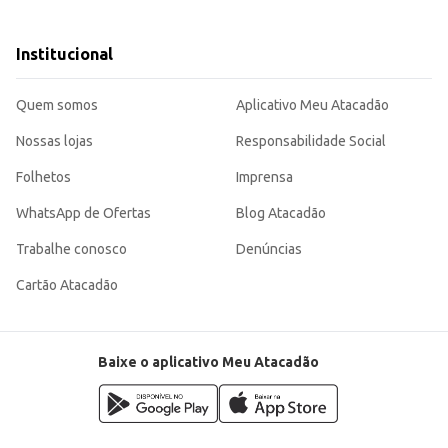
es de sua preferência.
ercial.
Institucional
ra cremosa, características que contribuem para sua aceitação por um público
Quem somos
Aplicativo Meu Atacadão
Nossas lojas
Responsabilidade Social
Folhetos
Imprensa
WhatsApp de Ofertas
Blog Atacadão
Trabalhe conosco
Denúncias
Cartão Atacadão
Baixe o aplicativo Meu Atacadão