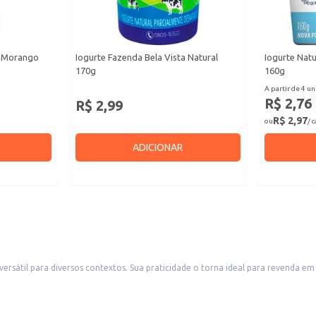
o Morango
Iogurte Fazenda Bela Vista Natural
Iogurte Nat
170g
160g
A partir de 4 un
R$ 2,76
R$ 2,99
R$ 2,97
ou
/ 
ADICIONAR
pequenos comércios, como mercearias e conveniências, atendendo a
efeição mais completa.