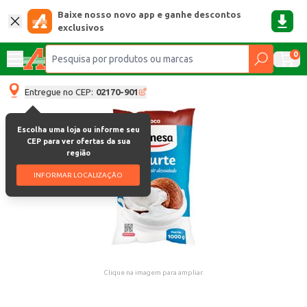
Baixe nosso novo app e ganhe descontos
exclusivos
0
Entregue no CEP:
02170-901
Escolha uma loja ou informe seu
CEP para ver ofertas da sua
região
INFORMAR LOCALIZAÇÃO
Clique na imagem para ampliar.