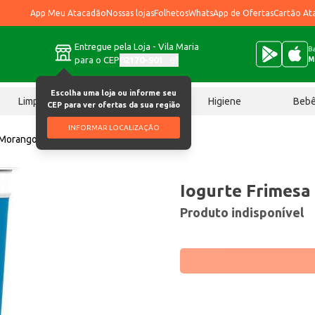
App Meu Atacadão
Nossas lojas
Folhetos
WhatsApp de Ofertas
Cartão At
Entregue pela Loja - Vila Maria
Ba
para o CEP
02170-901
M
Escolha uma loja ou informe seu
Limpeza
Chocolates
Higiene
Beb
CEP para ver ofertas da sua região
INFORMAR LOCALIZAÇÃO
 Morango 165g
Iogurte Frimes
Produto indisponível