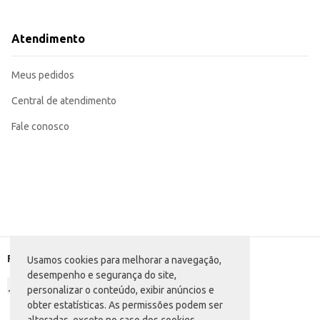
Combine com granola, frutas frescas ou cereais para um café da manhã ou l
Utilize como base para vitaminas e smoothies, adicionando outros ingredient
Ofereça como opção de sobremesa em restaurantes ou lanchonetes.
Atendimento
O Iogurte Frimesa Morango proporciona uma opção conveniente e saborosa, 
escolha eficiente para quem busca um produto de qualidade e fácil comercial
Marca: Frimesa
Meus pedidos
Departamento: Frios e congelados
Categoria: Iogurte
Conteúdo: 165g
Central de atendimento
EAN: 7896275970918
Fale conosco
Formas de pagamento
Usamos cookies para melhorar a navegação,
desempenho e segurança do site,
personalizar o conteúdo, exibir anúncios e
obter estatísticas. As permissões podem ser