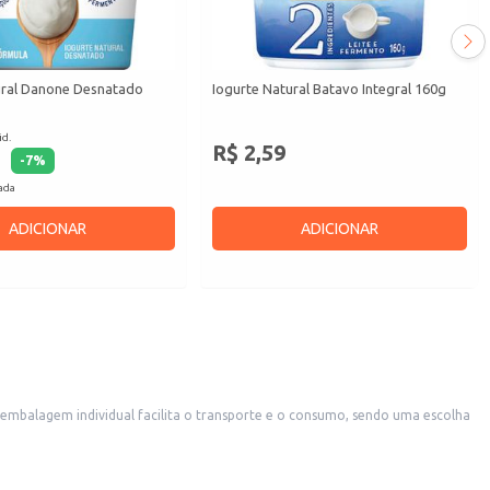
ural Danone Desnatado
Iogurte Natural Batavo Integral 160g
id.
R$ 2,59
-
7
%
cada
ADICIONAR
ADICIONAR
pção para