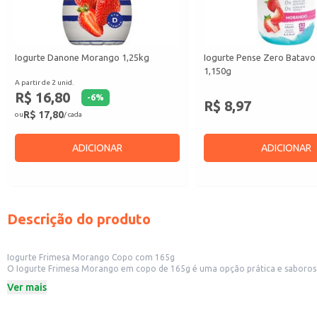
Iogurte Danone Morango 1,25kg
Iogurte Pense Zero Batav
1,150g
A partir de 2 unid.
R$ 16,80
-
6
%
R$ 8,97
R$ 17,80
ou
/ cada
ADICIONAR
ADICIONAR
Descrição do produto
Iogurte Frimesa Morango Copo com 165g
O Iogurte Frimesa Morango em copo de 165g é uma opção prática e saborosa, ideal para consumo individual ou reven
conveniente para lanchonetes, mercearias, padarias e outros pequenos comércios que buscam oferecer opçõ
Ver mais
consumo doméstico, ideal para um lanche rápido e nutritivo.
Dicas de uso:
Sirva gelado para realçar o sabor do iogurte.