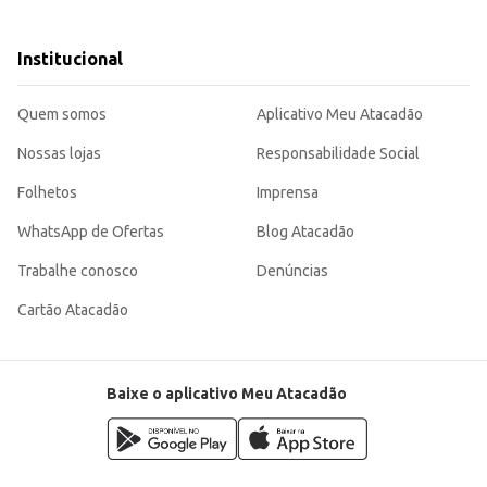
anche mais completo.
es de sua preferência.
Institucional
tanto para o consumo individual quanto para revenda em diversos pontos de 
ização.
Quem somos
Aplicativo Meu Atacadão
Nossas lojas
Responsabilidade Social
Folhetos
Imprensa
WhatsApp de Ofertas
Blog Atacadão
Trabalhe conosco
Denúncias
Cartão Atacadão
Baixe o aplicativo Meu Atacadão