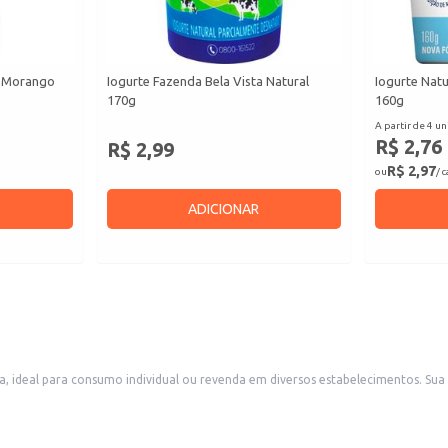
o Morango
Iogurte Fazenda Bela Vista Natural
Iogurte Nat
170g
160g
A partir de 4 un
R$ 2,76
R$ 2,99
R$ 2,97
ou
/ 
ADICIONAR
da em diversos estabelecimentos. Sua embalagem individual facilita o transporte e o consumo, sendo uma escolha
es de lanches saudáveis e saborosos aos seus clientes. A praticidade da embalagem também o torna uma boa o