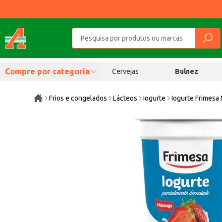
Compre por categoria
Cervejas
Bulnez
Frios e congelados
Lácteos
Iogurte
Iogurte Frimesa