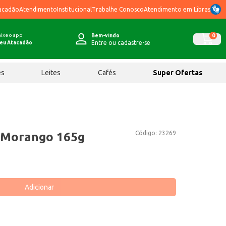
acadão
Atendimento
Institucional
Trabalhe Conosco
Atendimento em Libras
ixe o app
0
Bem-vindo
Entre ou cadastre-se
eu Atacadão
ês
Leites
Cafés
Super Ofertas
Código:
23269
a Morango 165g
Adicionar