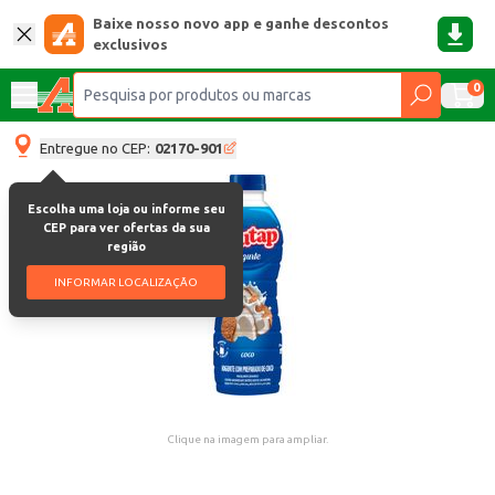
Baixe nosso novo app e ganhe descontos
exclusivos
0
Entregue no CEP:
02170-901
Escolha uma loja ou informe seu
CEP para ver ofertas da sua
região
INFORMAR LOCALIZAÇÃO
Clique na imagem para ampliar.