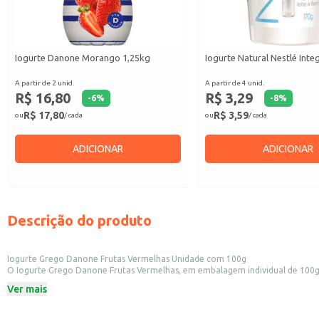
Iogurte Danone Morango 1,25kg
Iogurte Natural Nestlé Inte
A partir de 2 unid.
A partir de 4 unid.
R$ 16,80
R$ 3,29
-
6
%
-
8
%
R$ 17,80
R$ 3,59
ou
/ cada
ou
/ cada
ADICIONAR
ADICIONAR
Descrição do produto
Iogurte Grego Danone Frutas Vermelhas Unidade com 100g
O Iogurte Grego Danone Frutas Vermelhas, em embalagem individual de 100g, 
oferecem opções de lanches saudáveis. Sua praticidade permite fácil transpo
Ver mais
Peso: 100g
Sabor: Frutas Vermelhas
Marca: Danone