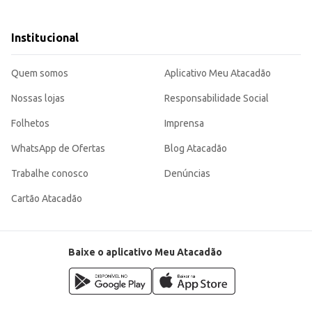
afé da manhã nutritivo.
Institucional
 porção individual, sendo uma escolha versátil para diferentes ocasiões e co
Quem somos
Aplicativo Meu Atacadão
Nossas lojas
Responsabilidade Social
Folhetos
Imprensa
WhatsApp de Ofertas
Blog Atacadão
Trabalhe conosco
Denúncias
Cartão Atacadão
Baixe o aplicativo Meu Atacadão