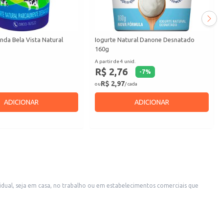
nda Bela Vista Natural
Iogurte Natural Danone Desnatado
160g
A partir de 4 unid.
R$ 2,76
-
7
%
R$ 2,97
ou
/ cada
ADICIONAR
ADICIONAR
idual, seja em casa, no trabalho ou em estabelecimentos comerciais que