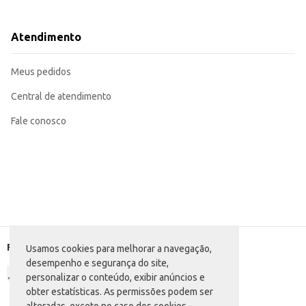
Dicas de Uso:
Consumo direto: Saboreie a cremosidade do iogurte a qualquer momento.
Acompanhamento: Combine com frutas frescas, granola ou cereais para um c
Atendimento
Receitas: Utilize como ingrediente em molhos, smoothies ou sobremesas.
O Iogurte Grego Danone Frutas Vermelhas oferece praticidade e sabor em uma
Meus pedidos
Central de atendimento
Fale conosco
Formas de pagamento
Usamos cookies para melhorar a navegação,
desempenho e segurança do site,
personalizar o conteúdo, exibir anúncios e
obter estatísticas. As permissões podem ser