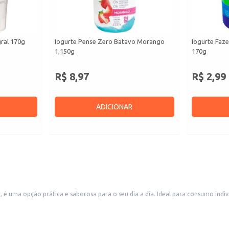
gral 170g
Iogurte Pense Zero Batavo Morango
Iogurte Faze
1,150g
170g
R$ 8,97
R$ 2,99
ADICIONAR
é uma opção prática e saborosa para o seu dia a dia. Ideal para consumo indiv
rte e consumo a qualquer hora.