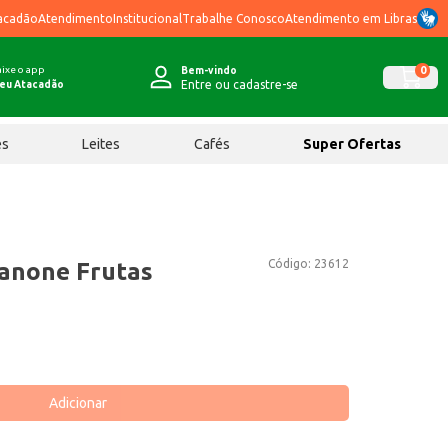
acadão
Atendimento
Institucional
Trabalhe Conosco
Atendimento em Libras
ixe o app
0
Bem-vindo
Entre ou cadastre-se
eu Atacadão
ês
Leites
Cafés
Super Ofertas
Código:
23612
anone Frutas
Adicionar