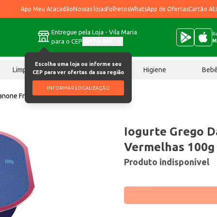
App Meu Atacadão
Nossas lojas
Folhetos
WhatsApp de Ofertas
Cartão At
Entregue pela Loja - Vila Maria
Ba
para o CEP
02170-901
M
Escolha uma loja ou informe seu
Limpeza
Chocolates
Higiene
Beb
CEP para ver ofertas da sua região
INFORMAR LOCALIZAÇÃO
anone Frutas Vermelhas 100g
Iogurte Grego D
Vermelhas 100g
Produto indisponível