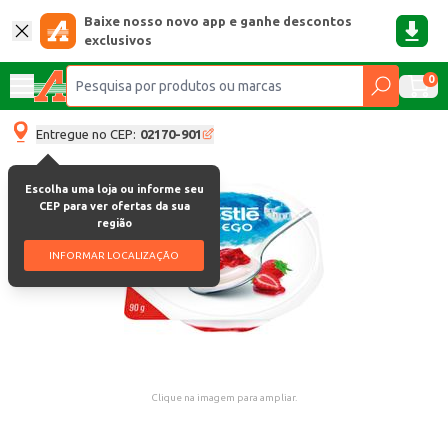
Baixe nosso novo app e ganhe descontos
exclusivos
0
Entregue no CEP:
02170-901
Escolha uma loja ou informe seu
CEP para ver ofertas da sua
região
INFORMAR LOCALIZAÇÃO
Clique na imagem para ampliar.