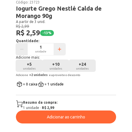
Código:
23723
Iogurte Grego Nestlé Calda de
Morango 90g
A partir de 3 unid.
R$ 2,99
R$ 2,59
-
13
%
Quantidade:
unidade
Adicione mais:
+
5
+
10
+
24
unidades
unidades
unidades
Adicione
+
2
unidade
s
e aproveite o desconto
= 0 caixa
= 1 unidade
Resumo da compra:
1
unidade
·
R$ 2,99
Adicionar ao carrinho