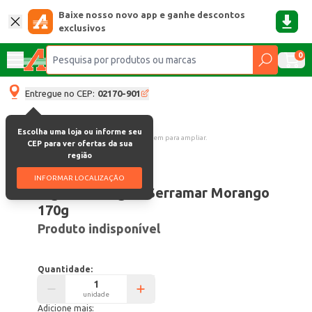
Baixe nosso novo app e ganhe descontos
exclusivos
0
Entregue no CEP:
02170-901
Escolha uma loja ou informe seu
Clique na imagem para ampliar.
CEP para ver ofertas da sua
região
Código:
39874
INFORMAR LOCALIZAÇÃO
Iogurte Integral Serramar Morango
170g
Produto indisponível
Quantidade:
unidade
Adicione mais: