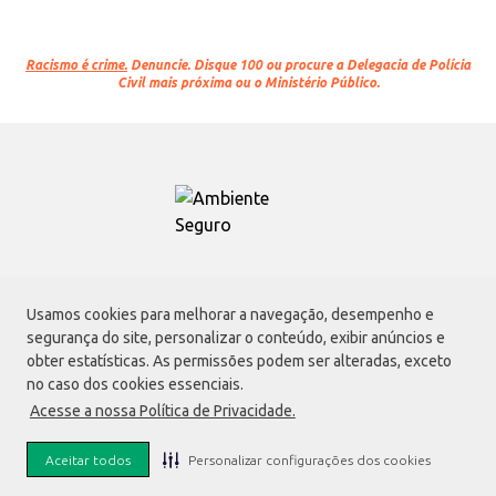
Racismo é crime.
Denuncie. Disque 100 ou procure a Delegacia de Polícia
Civil mais próxima ou o Ministério Público.
Atacadão S.A.
Usamos cookies para melhorar a navegação, desempenho e
Avenida Morvan Dias de Figueiredo, 6169, Vila Maria, São Paulo - SP | CEP
segurança do site, personalizar o conteúdo, exibir anúncios e
02170-901 | CNPJ: 75.315.333/0001-09
obter estatísticas. As permissões podem ser alteradas, exceto
Envio de documentos administrativos e jurídicos:
no caso dos cookies essenciais.
Avenida Morvan Dias de Figueiredo, 6169, Vila Maria, São Paulo - SP | CEP
Acesse a nossa Política de Privacidade.
02170-901
faleconosco@atacadao.com.br
Aceitar todos
Personalizar configurações dos cookies