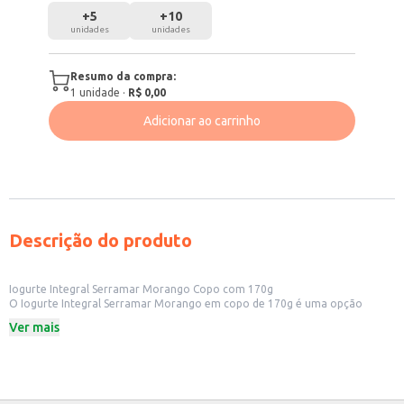
+
5
+
10
unidades
unidades
Resumo da compra:
1
unidade
·
R$ 0,00
Adicionar ao carrinho
Descrição do produto
Iogurte Integral Serramar Morango Copo com 170g
O Iogurte Integral Serramar Morango em copo de 170g é uma opção
prática e saborosa, ideal para consumo individual ou para revenda em
Ver mais
diversos estabelecimentos. Sua embalagem individual facilita o consumo e
o transporte, sendo uma escolha conveniente para lanchonetes, padarias,
mercearias e outros pequenos comércios. A opção integral oferece um
produto nutritivo e de qualidade.
Dicas de uso: