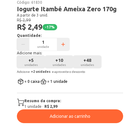
Código:
61830
Iogurte Itambé Ameixa Zero 170g
A partir de 3 unid.
R$ 2,99
R$ 2,49
-
17
%
Quantidade:
unidade
Adicione mais:
+
5
+
10
+
48
unidades
unidades
unidades
Adicione
+
2
unidade
s
e aproveite o desconto
= 0 caixa
= 1 unidade
Resumo da compra:
1
unidade
·
R$ 2,99
Adicionar ao carrinho