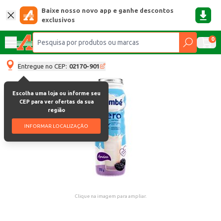
Baixe nosso novo app e ganhe descontos
exclusivos
0
Entregue no CEP:
02170-901
Escolha uma loja ou informe seu
CEP para ver ofertas da sua
região
INFORMAR LOCALIZAÇÃO
Clique na imagem para ampliar.