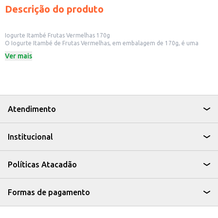
Descrição do produto
Iogurte Itambé Frutas Vermelhas 170g
O Iogurte Itambé de Frutas Vermelhas, em embalagem de 170g, é uma
opção prática para quem busca um lanche saboroso e nutritivo. Ideal para
Ver mais
consumo individual, ele se encaixa perfeitamente na rotina de quem
procura uma alternativa rápida e deliciosa para o dia a dia.
Dicas de Uso:
Perfeito para o consumo no café da manhã ou lanches.
Pode ser consumido puro ou adicionado a frutas e cereais.
Uma opção para levar em viagens ou para o trabalho.
O Iogurte Itambé Frutas Vermelhas é uma escolha saborosa e versátil para
Atendimento
quem busca um produto de qualidade para o consumo individual ou para
oferecer em seu estabelecimento.
Institucional
Políticas Atacadão
Formas de pagamento