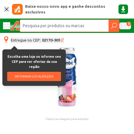
Baixe nosso novo app e ganhe descontos
exclusivos
0
Entregue no CEP:
02170-901
Escolha uma loja ou informe seu
CEP para ver ofertas da sua
região
INFORMAR LOCALIZAÇÃO
Clique na imagem para ampliar.