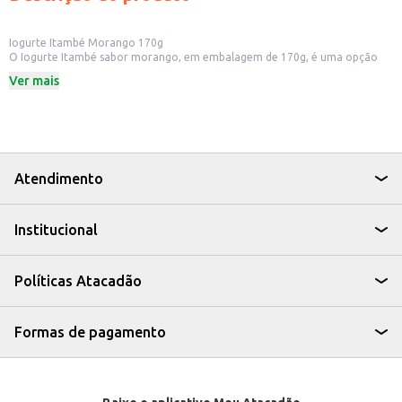
Iogurte Itambé Morango 170g
O Iogurte Itambé sabor morango, em embalagem de 170g, é uma opção
prática para quem busca um lanche saboroso e nutritivo. Ideal para
Ver mais
consumo individual, o iogurte é perfeito para ter em casa, no escritório ou
para levar em passeios.
Dicas de Uso:
Consuma no café da manhã ou lanche da tarde.
Leve para o trabalho ou escola como um lanche rápido.
Adicione frutas frescas, granola ou mel para um lanche mais completo.
Sirva como sobremesa leve e refrescante.
Atendimento
Com o Iogurte Itambé Morango, você tem uma opção saborosa e versátil
para incluir no seu dia a dia, seja para consumo próprio ou para oferecer
em seu estabelecimento comercial.
Institucional
Políticas Atacadão
Formas de pagamento