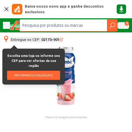
Baixe nosso novo app e ganhe descontos
exclusivos
0
Entregue no CEP:
02170-901
Escolha uma loja ou informe seu
CEP para ver ofertas da sua
região
INFORMAR LOCALIZAÇÃO
Clique na imagem para ampliar.