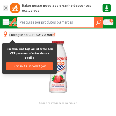
Baixe nosso novo app e ganhe descontos
exclusivos
0
Entregue no CEP:
02170-901
Escolha uma loja ou informe seu
CEP para ver ofertas da sua
região
INFORMAR LOCALIZAÇÃO
Clique na imagem para ampliar.