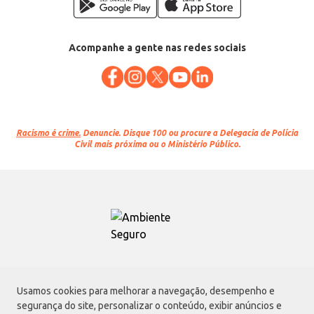
Acompanhe a gente nas redes sociais
Racismo é crime.
Denuncie. Disque 100 ou procure a Delegacia de Polícia
Civil mais próxima ou o Ministério Público.
Atacadão S.A.
Usamos cookies para melhorar a navegação, desempenho e
Avenida Morvan Dias de Figueiredo, 6169, Vila Maria, São Paulo - SP | CEP
segurança do site, personalizar o conteúdo, exibir anúncios e
02170-901 | CNPJ: 75.315.333/0001-09