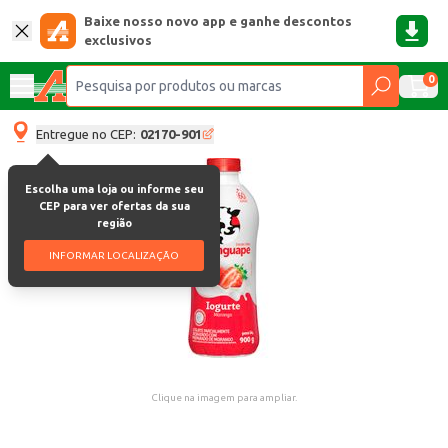
Baixe nosso novo app e ganhe descontos
exclusivos
0
Entregue no CEP:
02170-901
Escolha uma loja ou informe seu
CEP para ver ofertas da sua
região
INFORMAR LOCALIZAÇÃO
Clique na imagem para ampliar.