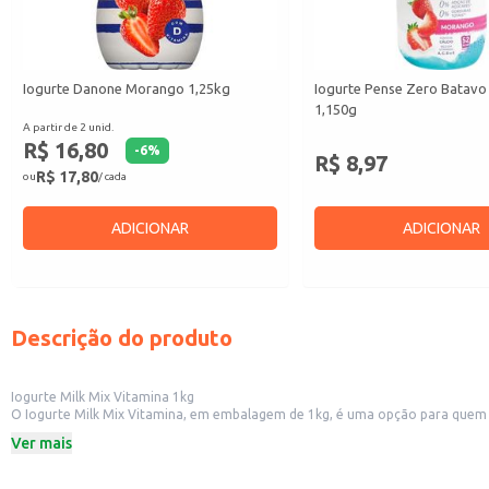
Iogurte Danone Morango 1,25kg
Iogurte Pense Zero Batav
1,150g
A partir de 2 unid.
R$ 16,80
-
6
%
R$ 8,97
R$ 17,80
ou
/ cada
ADICIONAR
ADICIONAR
Descrição do produto
Iogurte Milk Mix Vitamina 1kg
O Iogurte Milk Mix Vitamina, em embalagem de 1kg, é uma opção para quem b
parte de uma alimentação equilibrada.
Ver mais
Dicas de Uso:
Consuma no café da manhã ou lanche da tarde.
Utilize como base para smoothies e vitaminas.