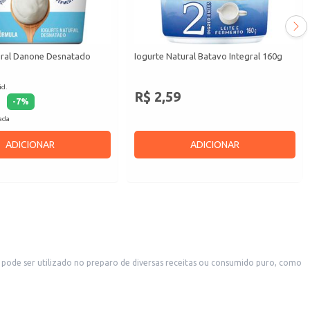
ural Danone Desnatado
Iogurte Natural Batavo Integral 160g
id.
R$ 2,59
-
7
%
cada
ADICIONAR
ADICIONAR
pode ser utilizado no preparo de diversas receitas ou consumido puro, como