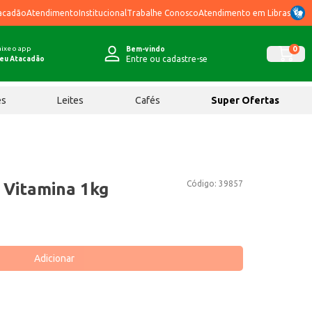
acadão
Atendimento
Institucional
Trabalhe Conosco
Atendimento em Libras
ixe o app
0
Bem-vindo
Entre ou cadastre-se
eu Atacadão
ês
Leites
Cafés
Super Ofertas
Código:
39857
 Vitamina 1kg
Adicionar