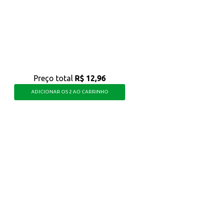
dia a dia, oferecendo uma opção saborosa para você e sua família.
Preço total
R$ 12,96
ADICIONAR OS 2 AO CARRINHO