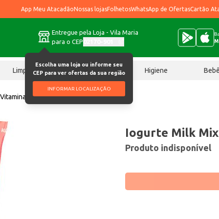
App Meu Atacadão
Nossas lojas
Folhetos
WhatsApp de Ofertas
Cartão At
Entregue pela Loja - Vila Maria
Ba
para o CEP
02170-901
M
Escolha uma loja ou informe seu
Limpeza
Chocolates
Higiene
Beb
CEP para ver ofertas da sua região
INFORMAR LOCALIZAÇÃO
 Vitamina 1kg
Iogurte Milk Mix
Produto indisponível