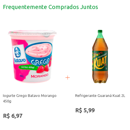
Adicione frutas, granola ou mel para um lanche mais completo.
Frequentemente Comprados Juntos
Pode ser usado em receitas de bolos e sobremesas.
O Iogurte Milk Mix Vitamina 1kg é uma escolha prática e versátil para o seu 
Iogurte Grego Batavo Morango
Refrigerante Guaraná Kuat 2L
450g
R$ 5,99
R$ 6,97