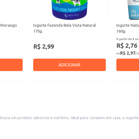
o Morango
Iogurte Fazenda Bela Vista Natural
Iogurte Nat
170g
160g
A partir de 4 un
R$ 2,76
R$ 2,99
R$ 2,97
ou
/ 
ADICIONAR
usca um produto saboroso e nutritivo. Ideal para consumo em casa, o iogurte 