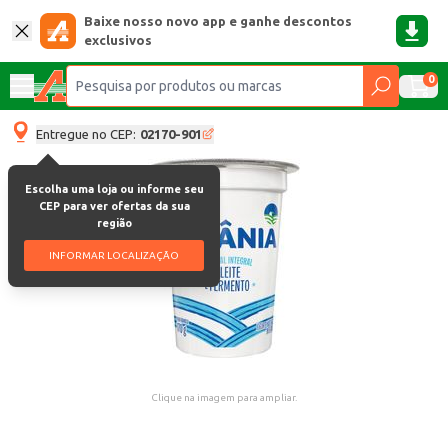
Baixe nosso novo app e ganhe descontos
exclusivos
0
Entregue no CEP:
02170-901
Escolha uma loja ou informe seu
CEP para ver ofertas da sua
região
INFORMAR LOCALIZAÇÃO
Clique na imagem para ampliar.