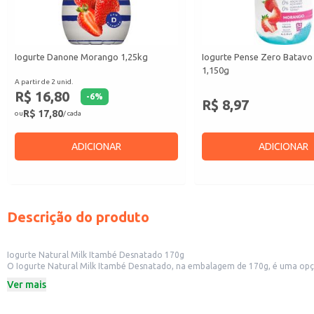
Iogurte Danone Morango 1,25kg
Iogurte Pense Zero Batav
1,150g
A partir de 2 unid.
R$ 16,80
-
6
%
R$ 8,97
R$ 17,80
ou
/ cada
ADICIONAR
ADICIONAR
Descrição do produto
Iogurte Natural Milk Itambé Desnatado 170g
O Iogurte Natural Milk Itambé Desnatado, na embalagem de 170g, é uma opçã
ser consumido puro, com frutas, granola ou utilizado em diversas receitas.
Ver mais
Dicas de Uso:
Pode ser consumido no café da manhã ou lanche da tarde, sozinho ou com
Utilize como base para smoothies e vitaminas, adicionando frutas e outros in