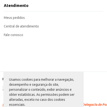
Atendimento
Meus pedidos
Central de atendimento
Fale conosco
Formas de pagamento
Usamos cookies para melhorar a navegação,
desempenho e segurança do site,
personalizar o conteúdo, exibir anúncios e
obter estatísticas. As permissões podem ser
alteradas, exceto no caso dos cookies
Racismo é crime.
Denuncie. Disque 100 ou procure a Delegacia de Polí
essenciais.