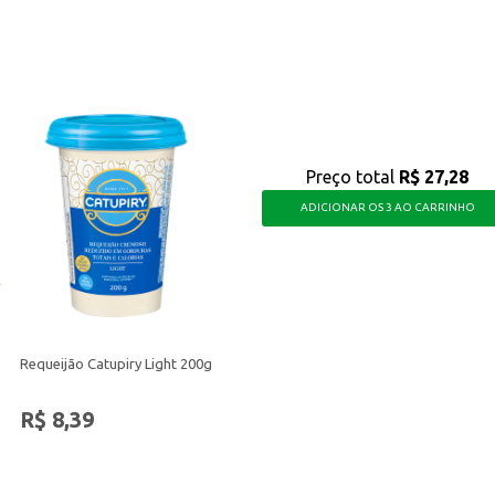
.
 para o seu dia a dia, oferecendo uma maneira deliciosa de incluir probióticos 
Preço total
R$ 27,28
ADICIONAR OS 3 AO CARRINHO
Requeijão Catupiry Light 200g
R$ 8,39