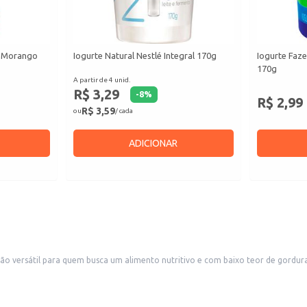
o Morango
Iogurte Natural Nestlé Integral 170g
Iogurte Faze
170g
A partir de 4 unid.
R$ 3,29
-
8
%
R$ 2,99
R$ 3,59
ou
/ cada
ADICIONAR
o versátil para quem busca um alimento nutritivo e com baixo teor de gordura
 acompanhamentos.
gredientes de sua preferência.