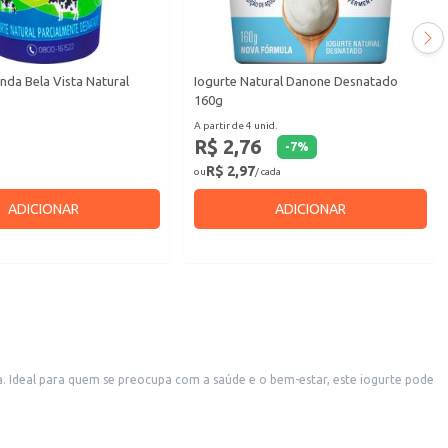
nda Bela Vista Natural
Iogurte Natural Danone Desnatado
160g
A partir de 4 unid.
R$ 2,76
-
7
%
R$ 2,97
ou
/ cada
ADICIONAR
ADICIONAR
. Ideal para quem se preocupa com a saúde e o bem-estar, este iogurte pode