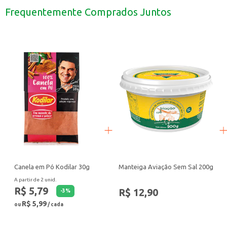
Pode ser usado em receitas culinárias, como molhos para saladas e marinadas
Frequentemente Comprados Juntos
Uma opção para quem busca uma alimentação equilibrada e saborosa.
O Iogurte Natural Milk Itambé Desnatado 170g é uma escolha prática e saudável
Canela em Pó Kodilar 30g
Manteiga Aviação Sem Sal 200g
A partir de 2 unid.
R$ 5,79
R$ 12,90
-
3
%
R$ 5,99
ou
/ cada