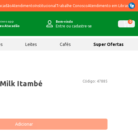
acadão
Atendimento
Institucional
Trabalhe Conosco
Atendimento em Libras
ixe o app
0
Bem-vindo
Entre ou cadastre-se
eu Atacadão
ês
Leites
Cafés
Super Ofertas
Código:
47885
 Milk Itambé
Adicionar