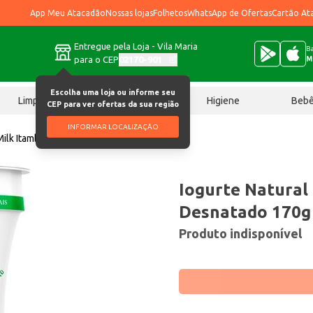
App Meu Atacadão
Nossas lojas
Folhetos
WhatsApp de Ofertas
Cartão At
Entregue pela Loja - Vila Maria
Ba
para o CEP
02170-901
M
Escolha uma loja ou informe seu
Limpeza
Chocolates
Higiene
Beb
CEP para ver ofertas da sua região
INFORMAR LOCALIZAÇÃO
 Milk Itambé Desnatado 170g
Iogurte Natural
Desnatado 170g
Produto indisponível