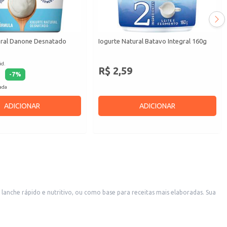
ural Danone Desnatado
Iogurte Natural Batavo Integral 160g
id.
R$ 2,59
-
7
%
cada
ADICIONAR
ADICIONAR
m lanche rápido e nutritivo, ou como base para receitas mais elaboradas. Sua