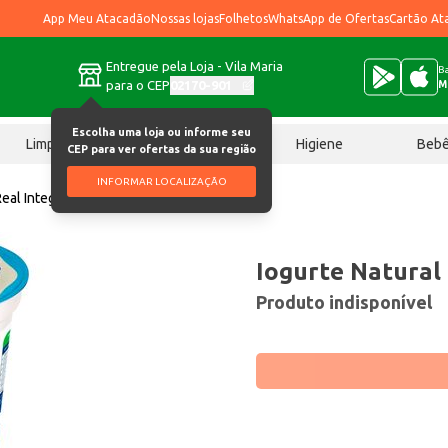
App Meu Atacadão
Nossas lojas
Folhetos
WhatsApp de Ofertas
Cartão At
Entregue pela Loja - Vila Maria
Ba
para o CEP
02170-901
M
Escolha uma loja ou informe seu
Limpeza
Chocolates
Higiene
Beb
CEP para ver ofertas da sua região
INFORMAR LOCALIZAÇÃO
Real Integral 150g
Iogurte Natural 
Produto indisponível