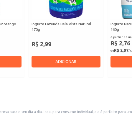
o Morango
Iogurte Fazenda Bela Vista Natural
Iogurte Nat
170g
160g
A partir de 4 un
R$ 2,76
R$ 2,99
R$ 2,97
ou
/ 
ADICIONAR
osa para o seu dia a dia. Ideal para consumo individual, ele é perfeito para u