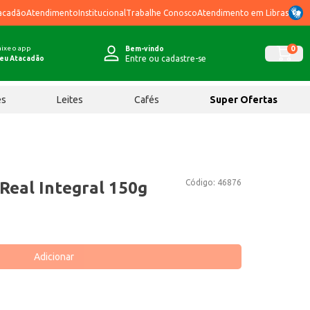
acadão
Atendimento
Institucional
Trabalhe Conosco
Atendimento em Libras
ixe o app
0
Bem-vindo
Entre ou cadastre-se
eu Atacadão
ês
Leites
Cafés
Super Ofertas
Código:
46876
Real Integral 150g
Adicionar