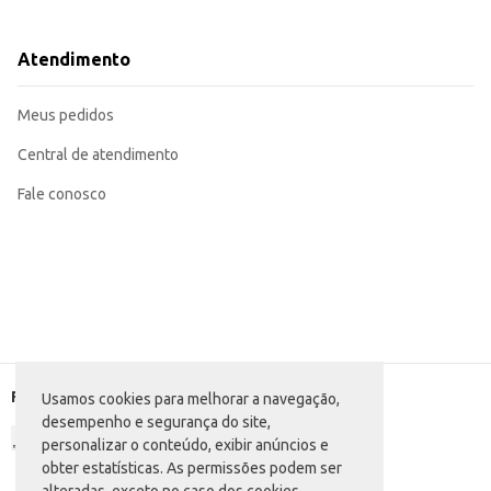
Dicas de Uso:
Consumo direto: Saboreie a cremosidade do iogurte natural a qualquer hora 
Receitas: Utilize como base para molhos, smoothies, ou como ingrediente e
Atendimento
Acompanhamento: Sirva com frutas, granola ou mel para um lanche ainda ma
O Iogurte Natural Real Integral oferece praticidade e versatilidade, send
clientes.
Meus pedidos
Central de atendimento
Fale conosco
Formas de pagamento
Usamos cookies para melhorar a navegação,
desempenho e segurança do site,
personalizar o conteúdo, exibir anúncios e
obter estatísticas. As permissões podem ser