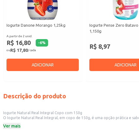
Iogurte Danone Morango 1,25kg
Iogurte Pense Zero Batav
1,150g
A partir de 2 unid.
R$ 16,80
-
6
%
R$ 8,97
R$ 17,80
ou
/ cada
ADICIONAR
ADICIONAR
Descrição do produto
Iogurte Natural Real Integral Copo com 150g
O Iogurte Natural Real Integral, em copo de 150g, é uma opção prática e sabor
embalagem individual facilita o transporte e armazenamento.
Ver mais
Marca: Real Lacto
Peso: 150g
Formato: Copo