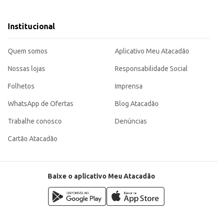
do dia.
m sobremesas.
Institucional
is completo.
o uma escolha adequada para consumo doméstico e também para estabelecimento
Quem somos
Aplicativo Meu Atacadão
Nossas lojas
Responsabilidade Social
Folhetos
Imprensa
WhatsApp de Ofertas
Blog Atacadão
Trabalhe conosco
Denúncias
Cartão Atacadão
Baixe o aplicativo Meu Atacadão